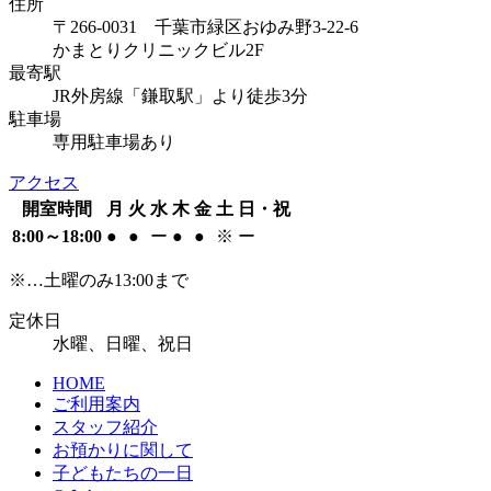
住所
〒266-0031 千葉市緑区おゆみ野3-22-6
かまとりクリニックビル2F
最寄駅
JR外房線「鎌取駅」より徒歩3分
駐車場
専用駐車場あり
アクセス
開室時間
月
火
水
木
金
土
日・祝
8:00～18:00
●
●
ー
●
●
※
ー
※…土曜のみ13:00まで
定休日
水曜、日曜、祝日
HOME
ご利用案内
スタッフ紹介
お預かりに関して
子どもたちの一日