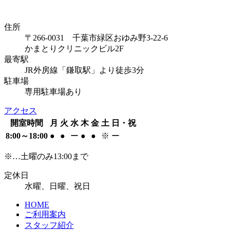
住所
〒266-0031 千葉市緑区おゆみ野3-22-6
かまとりクリニックビル2F
最寄駅
JR外房線「鎌取駅」より徒歩3分
駐車場
専用駐車場あり
アクセス
開室時間
月
火
水
木
金
土
日・祝
8:00～18:00
●
●
ー
●
●
※
ー
※…土曜のみ13:00まで
定休日
水曜、日曜、祝日
HOME
ご利用案内
スタッフ紹介