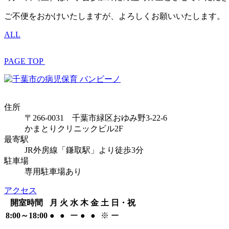
ご不便をおかけいたしますが、よろしくお願いいたします。
ALL
PAGE TOP
住所
〒266-0031 千葉市緑区おゆみ野3-22-6
かまとりクリニックビル2F
最寄駅
JR外房線「鎌取駅」より徒歩3分
駐車場
専用駐車場あり
アクセス
開室時間
月
火
水
木
金
土
日・祝
8:00～18:00
●
●
ー
●
●
※
ー